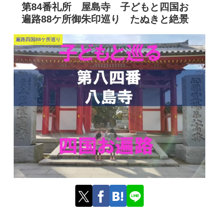
第84番礼所 屋島寺 子どもと四国お
遍路88ケ所御朱印巡り たぬきと絶景
遍路四国88ケ所巡り