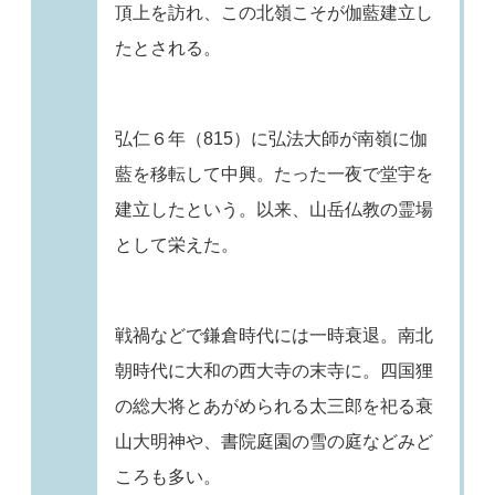
頂上を訪れ、この北嶺こそが伽藍建立し
たとされる。
弘仁６年（815）に弘法大師が南嶺に伽
藍を移転して中興。たった一夜で堂宇を
建立したという。以来、山岳仏教の霊場
として栄えた。
戦禍などで鎌倉時代には一時衰退。南北
朝時代に大和の西大寺の末寺に。四国狸
の総大将とあがめられる太三郎を祀る衰
山大明神や、書院庭園の雪の庭などみど
ころも多い。