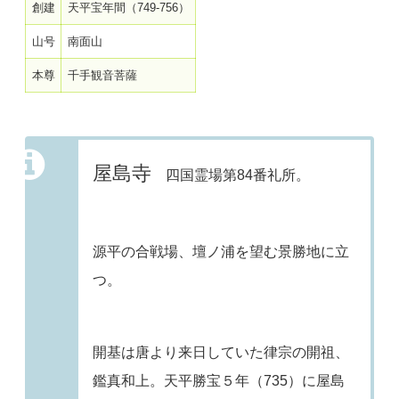
創建
天平宝年間（749-756）
山号
南面山
本尊
千手観音菩薩
屋島寺
四国霊場第84番礼所。
源平の合戦場、壇ノ浦を望む景勝地に立
つ。
開基は唐より来日していた律宗の開祖、
鑑真和上。天平勝宝５年（735）に屋島