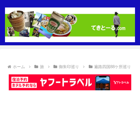
ホーム
旅
御朱印巡り
遍路四国88ケ所巡り