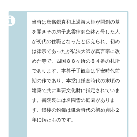
当時は唐僧鑑真和上過海大師が開創の基
を開きその弟子恵雲律師空鉢と号した人
が初代の住職となったと伝えられ、初め
は律宗であったが弘法大師が真言宗に改
めた寺で、四国８８ヶ所の８４番の札所
であります、本尊千手観音は平安時代前
期の作であり、本堂は鎌倉時代の末頃の
建築で共に重要文化財に指定されていま
す。書院裏には名園雪の庭園がありま
す、鐘楼の釣鐘は鎌倉時代の初め貞応２
年に鋳たものです。