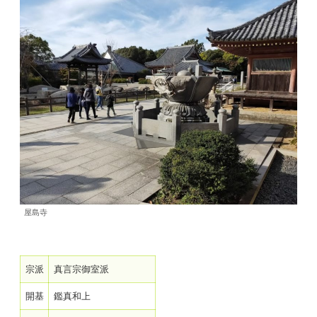
屋島寺
宗派
真言宗御室派
開基
鑑真和上