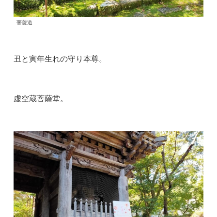
菩薩道
丑と寅年生れの守り本尊。
虚空蔵菩薩堂。