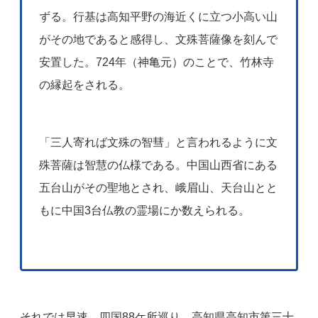
ずる。行基は高知平野の海近くに立つ小高い山
がその地であると感得し、文殊菩薩像を刻んで
安置した。724年（神亀元）のことで、竹林寺
の縁起をされる。
「三人寄れば文殊の智彗」と言われるように文
殊菩薩は智慧の仏様である。中国山西省にある
五台山がその聖地とされ、峨眉山、天台山とと
もに中国3台仏教の霊場にか数えられる。
それでは早速、四国88ケ所巡り、高知県高知市第三十