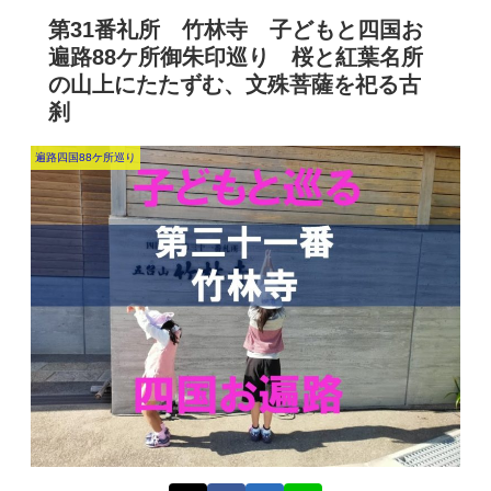
第31番礼所 竹林寺 子どもと四国お
遍路88ケ所御朱印巡り 桜と紅葉名所
の山上にたたずむ、文殊菩薩を祀る古
刹
遍路四国88ケ所巡り