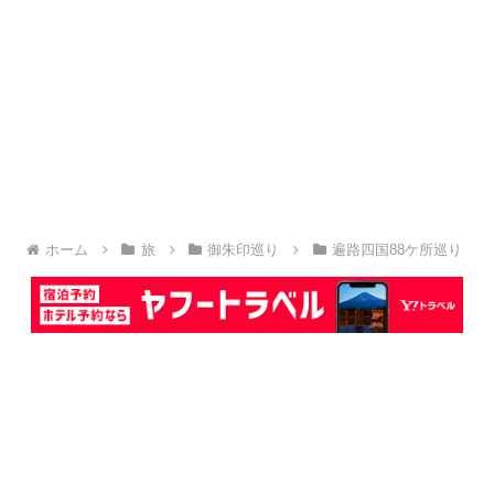
ホーム
旅
御朱印巡り
遍路四国88ケ所巡り