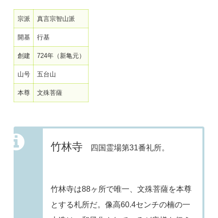
宗派
真言宗智山派
開基
行基
創建
724年（新亀元）
山号
五台山
本尊
文殊菩薩
竹林寺
四国霊場第31番礼所。
竹林寺は88ヶ所で唯一、文殊菩薩を本尊
とする札所だ。像高60.4センチの楠の一