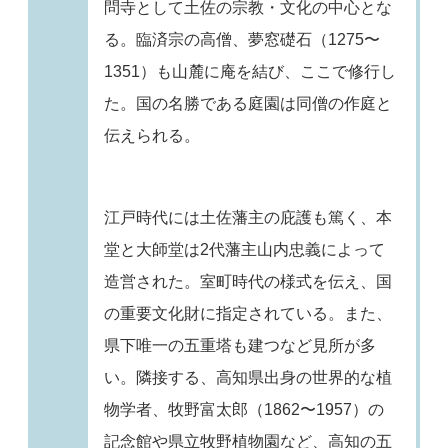
問寺として土佐の宗教・文化の中心とな
る。臨済宗の高僧、夢窓礎石（1275〜
1351）も山麓に庵を結び、ここで修行し
た。国の名勝である庭園は同僧の作庭と
伝えられる。
江戸時代には土佐藩主の庇護も篤く、本
堂と大師堂は2代藩主山内忠義によって
造営された。室町時代の様式を伝え、国
の重要文化財に指定されている。また、
県下唯一の五重塔も建つなど見所が多
い。隣接する、高知県出身の世界的な植
物学者、牧野富太郎（1862〜1957）の
記念館や県立牧野植物園など、高知の五