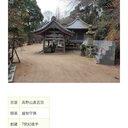
宗派
高野山真言宗
開基
越智守興
創建
7世紀後半