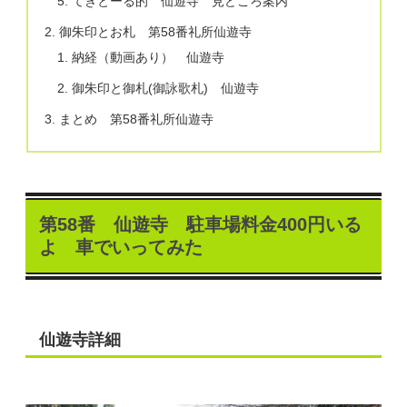
てきとーる的 仙遊寺 見どころ案内
御朱印とお札 第58番礼所仙遊寺
納経（動画あり） 仙遊寺
御朱印と御札(御詠歌札) 仙遊寺
まとめ 第58番礼所仙遊寺
第58番 仙遊寺 駐車場料金400円いる
よ 車でいってみた
仙遊寺詳細