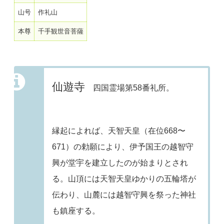
山号
作礼山
本尊
千手観世音菩薩
仙遊寺
四国霊場第58番礼所。
縁起によれば、天智天皇（在位668〜
671）の勅願により、伊予国王の越智守
興が堂宇を建立したのが始まりとされ
る。山頂には天智天皇ゆかりの五輪塔が
伝わり、山麓には越智守興を祭った神社
も鎮座する。