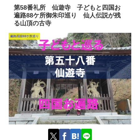
第58番礼所 仙遊寺 子どもと四国お
遍路88ケ所御朱印巡り 仙人伝説が残
る山頂の古寺
遍路四国88ケ所巡り