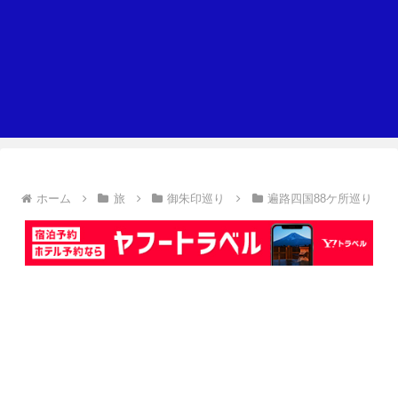
ホーム
旅
御朱印巡り
遍路四国88ケ所巡り