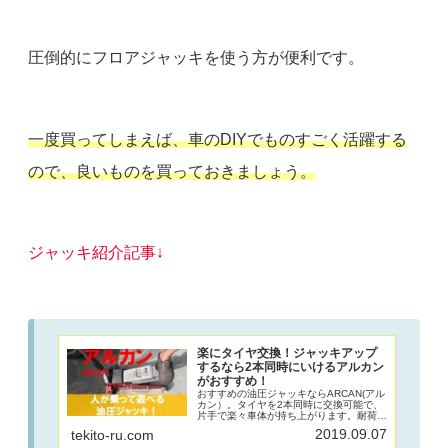
圧倒的にフロアジャッキを使う方が便利です。
一度買ってしまえば、車のDIYでものすごく活躍する
ので、良いものを買っておきましょう。
ジャッキ紹介記事↓
楽にタイヤ交換！ジャッキアップ
するなら2本同時にいけるアルカン
がおすすめ！
おすすめの油圧ジャッキならARCAN(アル
カン）。タイヤを2本同時に交換可能で、
片手で楽々車体が持ち上がります。耐荷重
の重量は2.5トンと普通の車なら余裕のパ
2019.09.07
tekito-ru.com
ワー！ハイブリッド構造や機能面でも優れ