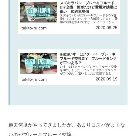
スズキラパン ブレーキフルード
DIY交換 簡単だけど費用対効果は
低い 節約車整備
スズキラパンのブレーキフルードをDIY交
換してみました。やり方解説してます。費
用対効果は低いですが、ディーラーからの
無駄な交換回数をへらすことにもなり、節
2020.09.25
tekito-ru.com
約に繋がります。1時間くらいの作業で手
間ですが、やる価値は十分あるDIYなので
おすすめです。
isuzuいすゞ117クーペ ブレーキ
フルード交換DIY フルードタンク
が二つある？
いすゞ117クーペのブレーキフルード交換
をDIYしました。フルードリザーブタンク
が二つあり、迷いましたが交換すると、フ
ロントとリアに分かれていることがわかり
2020.09.19
tekito-ru.com
ました。最近の車は一つなので、新鮮でし
た。最近の車とまったく同じ手順で交換可
能です。
過去何度かやってきましたが、あまりコスパがよくな
いのがブレーキフルード交換。