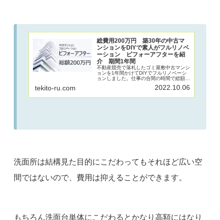
総費用200万円 築30年の中古マ
ンションをDIYで素人がフルリノベ
ーション ビフォーアフターを紹
介 期間1年間
不動産競売で落札したゴミ屋敷中古マンシ
ョンを1年間かけてDIYでフルリノベーシ
ョンしました。仕事の合間の時間で総額
200万円をかけて完成。ビフォーアフター
2022.10.06
tekito-ru.com
を紹介します。自分のやりたいことを色々
詰め込んで何度も計画を変更しながらなん
とか完成しました。
洗面所は結構見た目的にこだわってもそれほど広い空
間ではないので、費用は抑えることができます。
もちろん洗面台単体にこだわるとかなり高額にはなり