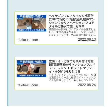
トです。やり方を紹介。
ヘキサゴンフロアタイルを洗面所
にDIYで貼る BIT競売落札物件マン
ションフルリノベーション フロア
タイルは格安で施工も簡単
洗面所の水回りにフロアタイルを施工しま
した。東リのロイヤルストーンで、ヘキサ
ンゴンタイプです。色味が落ち着いている
ので、使いやすくインパクトもあり飽きの
2022.08.13
tekito-ru.com
こないデザインです。施工は若干端っこが
面倒ですが、落ち着いてやれば全然DIY可
能です。
壁面ライトは何でも取り付け可能
BIT競売落札物件マンションフルリ
ノベーション 船舶ライト マリンラ
イトをDIYで取り付ける
中古マンションフルリノベーション、今回
は洗面台ミラー上に船舶ライト・マリンラ
イトを設置しました。もともとコンセント
とスイッチがある卓上ライトでしたが、台
2022.08.24
tekito-ru.com
座と電源コードをカットすることで、壁面
に設置できるようにしました。台座の加工
次第でどんな照明でも取り付け可能です。