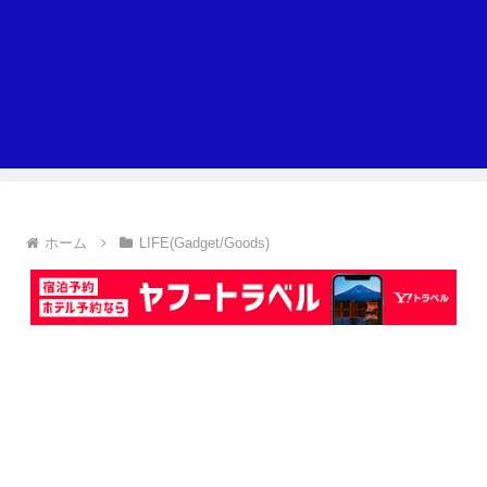
ホーム
LIFE(Gadget/Goods)