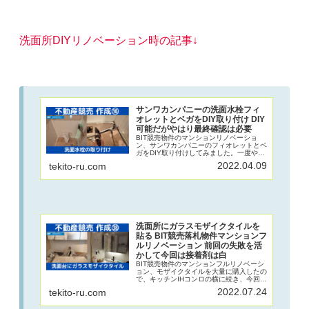
洗面所DIYリノベーション時の記事↓
サンワカンパニーの洗面水栓フィ
オレットとベガをDIY取り付け DIY
可能だがやはり最終確認は必要
BIT競売物件のマンションリノベーショ
ン、サンワカンパニーのフィオレットとベ
ガをDIY取り付けしてみました。一度やっ
てみると簡単な手順で取り付けができるこ
2022.04.09
tekito-ru.com
とがわかり、次から水栓関係はなんでもで
きるようになります。水栓取り付けは失敗
しましたが、よい経験でした。
洗面所にガラスモザイクタイルを
貼る BIT競売落札物件マンションフ
ルリノベーション 前回の失敗を活
かして今回は接着剤は白
BIT競売物件のマンションフルリノベーシ
ョン、モザイクタイルを大量に購入したの
で、キッチンIHコンロの横に続き、今回は
洗面台のまわりにガラスモザイクタイルを
2022.07.24
tekito-ru.com
貼りました。前回の失敗を踏まえて今回は
ホワイト系の接着剤。薄く塗るのがポイン