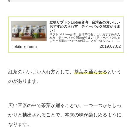
立頓リプトンLipton台湾 台湾茶のおいしい
おすすめの入れ方 ティーパック開放がうま
い！
リプトンLipton台湾 台湾茶のおいしいおすすめの入
れ方 ティーパック開放がうまい！ティーパックのま
まだと茶葉の一つ一つが踊ることができないので、お
いしく抽出できないことがあります。ティーパックの
2019.07.02
tekito-ru.com
中身をティーポットに入れることで見た目も味もおい
しくなり最高です。
紅茶のおいしい入れ方として、
茶葉を踊らせる
という
のがあります。
広い容器の中で茶葉が踊ることで、一つ一つからしっ
かりと抽出されることで、本来の味が楽しめるように
なります。