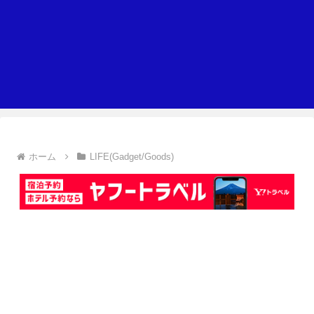
ホーム
LIFE(Gadget/Goods)