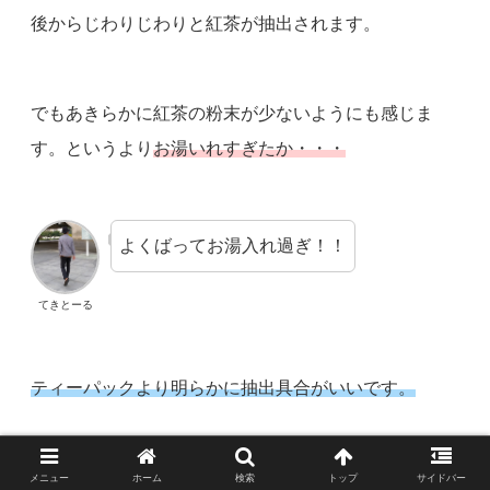
後からじわりじわりと紅茶が抽出されます。
でもあきらかに紅茶の粉末が少ないようにも感じま
す。というより
お湯いれすぎたか・・・
よくばってお湯入れ過ぎ！！
てきとーる
ティーパックより明らかに抽出具合がいいです。
ティーパックだと3點1刻は、結構箸などでつつきなが
メニュー
ホーム
検索
トップ
サイドバー