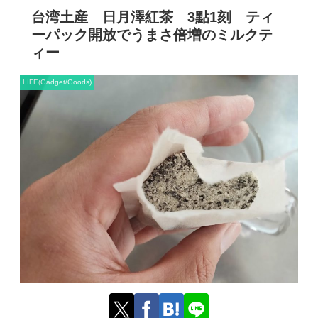
台湾土産 日月澤紅茶 3點1刻 ティ
ーパック開放でうまさ倍増のミルクテ
ィー
LIFE(Gadget/Goods)