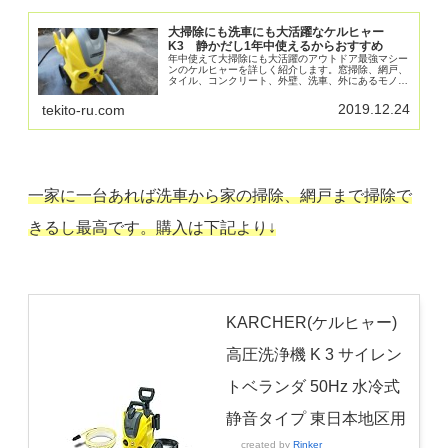
大掃除にも洗車にも大活躍なケルヒャー
K3 静かだし1年中使えるからおすすめ
年中使えて大掃除にも大活躍のアウトドア最強マシー
ンのケルヒャーを詳しく紹介します。窓掃除、網戸、
タイル、コンクリート、外壁、洗車、外にあるモノ全
てに対応可能なケルヒャーの高圧洗浄機。これがある
とないとでは掃除の楽さと楽しさが圧倒的に変わりま
2019.12.24
tekito-ru.com
す。
一家に一台あれば洗車から家の掃除、網戸まで掃除で
きるし最高です。購入は下記より↓
KARCHER(ケルヒャー)
高圧洗浄機 K 3 サイレン
トベランダ 50Hz 水冷式
静音タイプ 東日本地区用
created by
Rinker