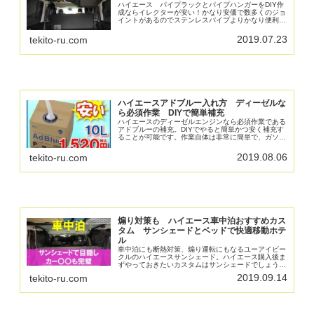
ハイエース パイプラックとパイプハンガーをDIY作
成ならイレクターが安い！かなり安価で数多くのジョ
イントがあるのでステンレスパイプよりかなり便利で
安いです。オグショーの６分の１の価格で作成可能。
車泊にもキャンプにも大活躍なパイプラックで快適ハ
2019.07.23
tekito-ru.com
イエース生活を！
ハイエースアドブルー入れ方 ディーゼルな
ら必須作業 DIYで簡単補充
ハイエースのディーゼルエンジンなら必須作業である
アドブルーの補充。DIYでやると簡単かつ安く補充す
ることが可能です。作業自体は非常に簡単で、ガソリ
ンを入れる感覚で行うことができます。ディーラーに
行って待たされるより家でポチッと注文して補充しま
2019.08.06
tekito-ru.com
しょう。
煽り対策も ハイエース車中泊おすすめカス
タム サンシェードとベッドで快適移動ホテ
ル
車中泊にも断熱対策、煽り運転にもなるユーアイビー
クルのハイエースサンシェード。ハイエース購入後ま
ずやっておきたいカスタムはサンシェードでしょう。
取り付けも簡単で、外から見えることもなくなり、盗
2019.09.14
tekito-ru.com
難対策や着替え等のも使えるし最高のカスタムです。