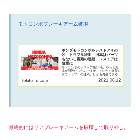
モトコンポブレーキアーム破損
ホンダモトコンポをレストアその
⑭ トラブル続出 旧車はパーツ
もないし困難の連続 レストアは
慎重に
モトコンポのレストア第14段。やっと完
成が間近だったのですが、とにかく終盤に
きてトラブルの連続。しかも再生できるな
らいいのですが、パーツも無いし、解決策
2021.08.12
tekito-ru.com
を見つけられないしお手上げ状態。失敗す
るとどうしようもない部分を紹介していま
す。慎重にいくために参考にしてくださ
い。
最終的にはリアブレーキアームを破壊して取り外し。