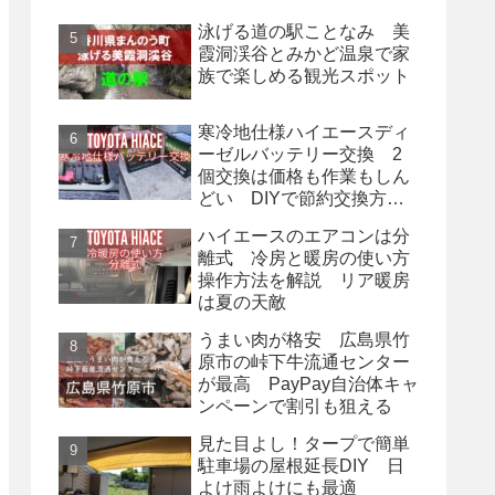
泳げる道の駅ことなみ 美
霞洞渓谷とみかど温泉で家
族で楽しめる観光スポット
寒冷地仕様ハイエースディ
ーゼルバッテリー交換 2
個交換は価格も作業もしん
どい DIYで節約交換方
法
ハイエースのエアコンは分
離式 冷房と暖房の使い方
操作方法を解説 リア暖房
は夏の天敵
うまい肉が格安 広島県竹
原市の峠下牛流通センター
が最高 PayPay自治体キャ
ンペーンで割引も狙える
見た目よし！タープで簡単
駐車場の屋根延長DIY 日
よけ雨よけにも最適