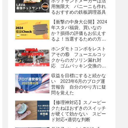
ホットサンドメーカーは活
用無限大 パニーニも作れ
るおすすめの鉄板調理器具
【衝撃の中身大公開】2024
年スタバ福袋、買いなの
か？損得の評価もお伝えす
るよ！当選するための方法
も？
ホンダモトコンポをレスト
アその⑯ フューエルコッ
クからのガソリン漏れ対
応 ゴムパッキン交換のオ
ーバーホール
収益を目標にすると続かな
い 2023年6月のブログ運
営報告 自分のやり方に疑
問を覚えた
【修理神対応】スノーピー
クたねほおずきのスイッチ
が硬くて効かない スピー
ド対応+適切な判断