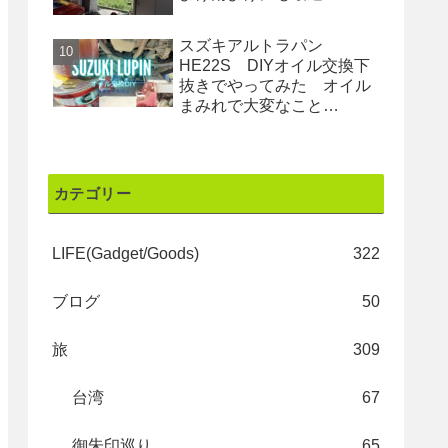
スズキアルトラパン
HE22S DIYオイル交換下
抜きでやってみた オイル
まみれで大変なこと
に・・・
カテゴリー
LIFE(Gadget/Goods)
322
ブログ
50
旅
309
台湾
67
御朱印巡り
65