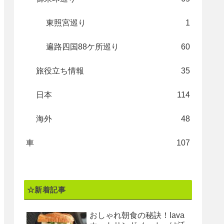
東照宮巡り
1
遍路四国88ケ所巡り
60
旅役立ち情報
35
日本
114
海外
48
車
107
☆新着記事
おしゃれ朝食の秘訣！lava