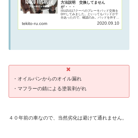
方法説明 交換してません
が・・・
ISUZU117クーペのブレーキパッド交換を
DIYしてみました。といってもパッドが十
分あったので、確認のみ。パッドを外すと
ころまで写真とともに解説。その後の手順
2020.09.10
tekito-ru.com
についても説明しています。パッド交換は
以外と簡単なのでDIYでも十分できます。
・オイルパンからのオイル漏れ
・マフラーの錆による塗装剥がれ
４０年前の車なので、当然劣化は避けて通れません。