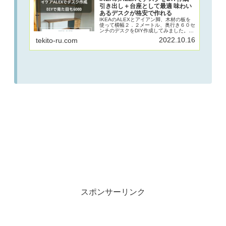
引き出し＋台座として最適 味わい
あるデスクが格安で作れる
IKEAのALEXとアイアン脚、木材の板を
使って横幅２．２メートル、奥行き６０セ
ンチのデスクをDIY作成してみました。
ALEXはデスクの高さとちょうどよく、板
2022.10.16
tekito-ru.com
を乗せるだけで簡単におしゃれな机を作成
できます。棚板や引き出し前面のカラーを
DIY調整することで自分このみの机に仕上
がります。
スポンサーリンク