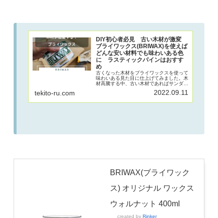
DIY初心者必見 古い木材が激変
ブライワックス(BRIWAX)を使えば
どんな安い材料でも味わいある色
に ラスティックパインはおすす
め
古くなった木材をブライワックスを使って
味わいある見た目に仕上げてみました。木
材高騰する中、古い木材であればサンダー
ややすりで磨くことで再利用が可能。ブラ
2022.09.11
tekito-ru.com
イワックスで仕上げることで、DIYとは思
えない味わいある見た目の家具や棚板を作
ることができます。
BRIWAX(ブライワック
ス) オリジナル ワックス
ウォルナット 400ml
created by
Rinker