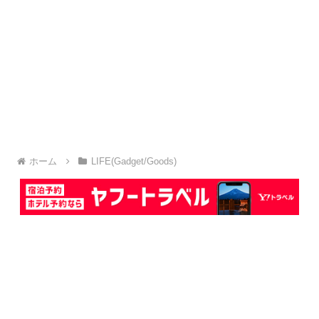
ホーム
LIFE(Gadget/Goods)