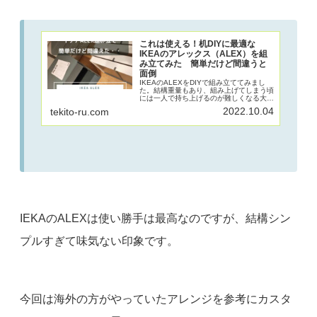
これは使える！机DIYに最適な
IKEAのアレックス（ALEX）を組
み立てみた 簡単だけど間違うと
面倒
IKEAのALEXをDIYで組み立ててみまし
た。結構重量もあり、組み上げてしまう頃
には一人で持ち上げるのが難しくなる大き
めの引き出し。引き出しが６つもあり使い
2022.10.04
tekito-ru.com
勝手も抜群。しかし見た目が味気ないので
完成後はカスタムしていきたいと思いま
す。まずは組み立ての序章。
IEKAのALEXは使い勝手は最高なのですが、結構シン
プルすぎて味気ない印象です。
今回は海外の方がやっていたアレンジを参考にカスタ