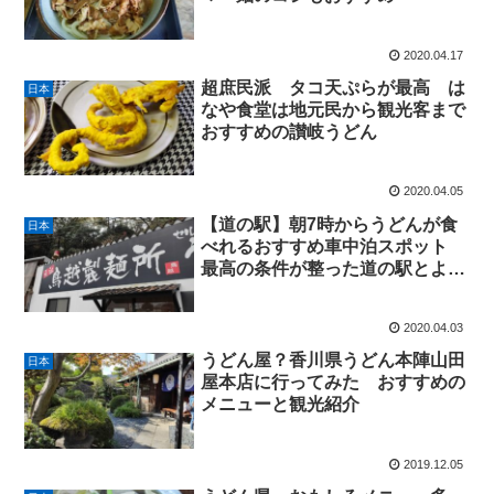
2020.04.17
超庶民派 タコ天ぷらが最高 は
日本
なや食堂は地元民から観光客まで
おすすめの讃岐うどん
2020.04.05
【道の駅】朝7時からうどんが食
日本
べれるおすすめ車中泊スポット
最高の条件が整った道の駅とよは
ま
2020.04.03
うどん屋？香川県うどん本陣山田
日本
屋本店に行ってみた おすすめの
メニューと観光紹介
2019.12.05