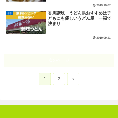
2019.10.07
香川讃岐 うどん県おすすめは子
日本
どもにも優しいうどん屋 一福で
決まり
2019.09.21
次のページ
次
1
2
へ