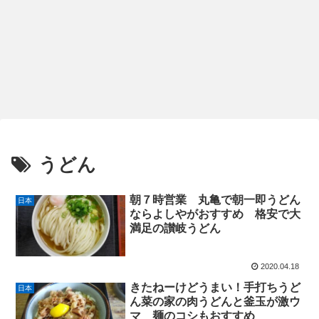
うどん
朝７時営業 丸亀で朝一即うどん
日本
ならよしやがおすすめ 格安で大
満足の讃岐うどん
2020.04.18
きたねーけどうまい！手打ちうど
日本
ん菜の家の肉うどんと釜玉が激ウ
マ 麺のコシもおすすめ