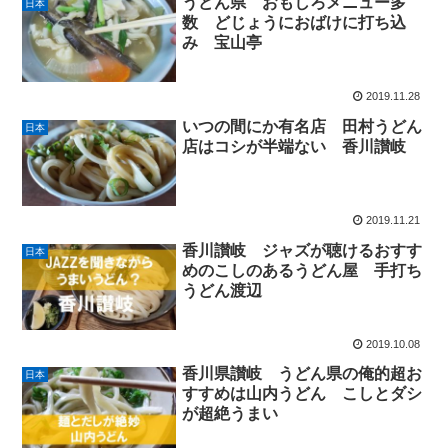
うどん県 おもしろメニュー多
日本
数 どじょうにおばけに打ち込
み 宝山亭
2019.11.28
いつの間にか有名店 田村うどん
日本
店はコシが半端ない 香川讃岐
2019.11.21
香川讃岐 ジャズが聴けるおすす
日本
めのこしのあるうどん屋 手打ち
うどん渡辺
2019.10.08
香川県讃岐 うどん県の俺的超お
日本
すすめは山内うどん こしとダシ
が超絶うまい