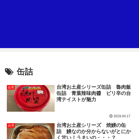
缶詰
台湾お土産シリーズ缶詰 魯肉飯
台湾
缶詰 青葉辣味肉醬 ピリ辛の台
湾テイストが魅力
2019.04.17
台湾お土産シリーズ 焼鰻の缶
台湾
詰 鰻なのか分からないがとにか
く甘い！うまいの・・・？