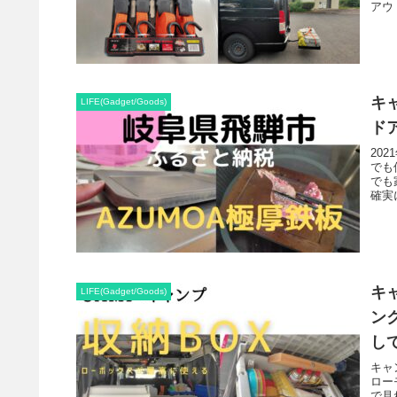
アウ
キ
LIFE(Gadget/Goods)
ド
20
でも
でも
確実
キ
LIFE(Gadget/Goods)
ン
し
キャ
ロー
で見