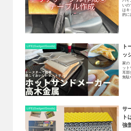
ハイ
いの
はキ
的に
ト
LIFE(Gadget/Goods)
ッ
家の
ット
耳部
無駄
サ
LIFE(Gadget/Goods)
ト
強