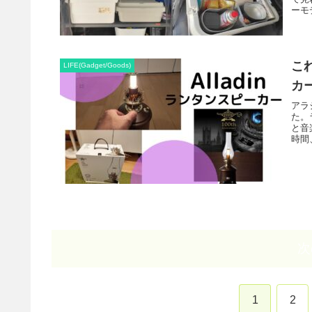
ーモ
こ
LIFE(Gadget/Goods)
カ
アラ
た。
と音
時間
次
1
2