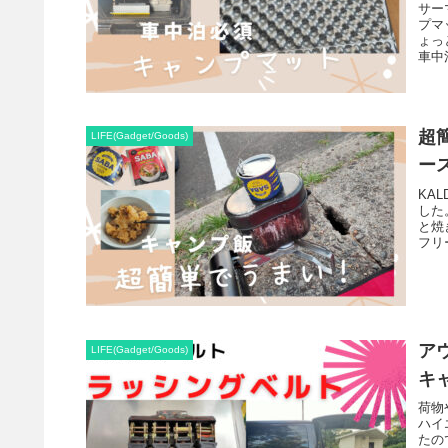
サー
プマ
ょっ
車中
超
LIFE(Gadget/Goods)
ー
KA
した
と焼
フリ
ア
LIFE(Gadget/Goods)
キ
荷物
ハイ
たの