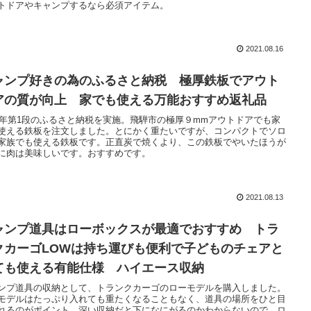
トドアやキャンプするなら必須アイテム。
2021.08.16
ャンプ好きの為のふるさと納税 極厚鉄板でアウト
アの質が向上 家でも使える万能おすすめ返礼品
21年第1段のふるさと納税を実施。飛騨市の極厚９mmアウトドアでも家
使える鉄板を注文しました。とにかく重たいですが、コンパクトでソロ
家族でも使える鉄板です。正直炭で焼くより、この鉄板でやいたほうが
に肉は美味しいです。おすすめです。
2021.08.13
ャンプ道具はローボックスが最適でおすすめ トラ
クカーゴLOWは持ち運びも便利で子どものチェアと
ても使える有能仕様 ハイエース収納
ンプ道具の収納として、トランクカーゴのローモデルを購入しました。
モデルはたっぷり入れても重たくなることもなく、道具の場所をひと目
れるのがポイント。深い収納だと下になにがるのかわからないので、ロ