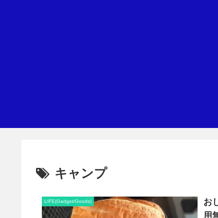
キャンプ
お
LIFE(Gadget/Goods)
用