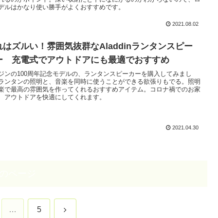
デルはかなり使い勝手がよくおすすめです。
2021.08.02
れはズルい！雰囲気抜群なAladdinランタンスピー
ー 充電式でアウトドアにも最適でおすすめ
ジンの100周年記念モデルの、ランタンスピーカーを購入してみまし
ランタンの照明と、音楽を同時に使うことができる欲張りもでる。照明
楽で最高の雰囲気を作ってくれるおすすめアイテム。コロナ禍でのお家
、アウトドアを快適にしてくれます。
2021.04.30
のページ
次
…
5