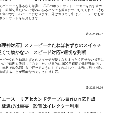
でパニーニを作るなら確実にLAVAのホットサンドメーカーをおすすめ
す。鉄製で重たいので厚みのあるパンでも簡単につぶしてくれて、持ち
く食べやすいパニーニになります。外はカリカリ中はジューシーなおす
ホットサンドを紹介します。
2024.01.07
修理神対応】スノーピークたねほおずきのスイッチ
硬くて効かない スピード対応+適切な判断
ーピークのたねほおずきのスイッチが硬くなりまったく押せない状態に
たので修理を依頼してみました。結果的に1600円程度で修理可能でし
、無料で軟化剤注入で押せるようにしてくれました。本当に壊れた時に
依頼することが可能なのでまさに神対応。
2023.06.16
イエース リアセカンドテーブル自作DIY②作成
 板選びは重要 設置はイレクター利用