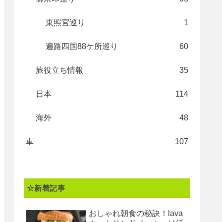
東照宮巡り
1
遍路四国88ケ所巡り
60
旅役立ち情報
35
日本
114
海外
48
車
107
☆新着記事
おしゃれ朝食の秘訣！lava