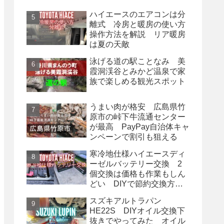
ハイエースのエアコンは分
離式 冷房と暖房の使い方
操作方法を解説 リア暖房
は夏の天敵
泳げる道の駅ことなみ 美
霞洞渓谷とみかど温泉で家
族で楽しめる観光スポット
うまい肉が格安 広島県竹
原市の峠下牛流通センター
が最高 PayPay自治体キャ
ンペーンで割引も狙える
寒冷地仕様ハイエースディ
ーゼルバッテリー交換 2
個交換は価格も作業もしん
どい DIYで節約交換方
法
スズキアルトラパン
HE22S DIYオイル交換下
抜きでやってみた オイル