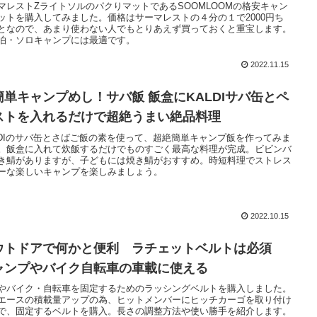
マレストZライトソルのパクりマットであるSOOMLOOMの格安キャン
ットを購入してみました。価格はサーマレストの４分の１で2000円ち
となので、あまり使わない人でもとりあえず買っておくと重宝します。
泊・ソロキャンプには最適です。
2022.11.15
簡単キャンプめし！サバ飯 飯盒にKALDIサバ缶とペ
ストを入れるだけで超絶うまい絶品料理
LDIのサバ缶とさばご飯の素を使って、超絶簡単キャンプ飯を作ってみま
。飯盒に入れて炊飯するだけでものすごく最高な料理が完成。ビビンバ
き鯖がありますが、子どもには焼き鯖がおすすめ。時短料理でストレス
ーな楽しいキャンプを楽しみましょう。
2022.10.15
ウトドアで何かと便利 ラチェットベルトは必須
ャンプやバイク自転車の車載に使える
やバイク・自転車を固定するためのラッシングベルトを購入しました。
エースの積載量アップの為、ヒットメンバーにヒッチカーゴを取り付け
で、固定するベルトを購入。長さの調整方法や使い勝手を紹介します。