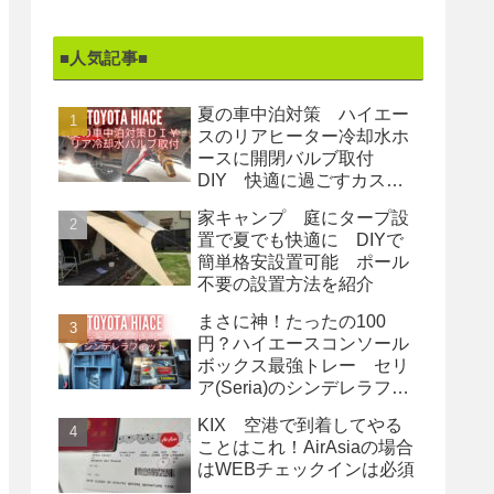
■人気記事■
夏の車中泊対策 ハイエー
スのリアヒーター冷却水ホ
ースに開閉バルブ取付
DIY 快適に過ごすカスタ
ム
家キャンプ 庭にタープ設
置で夏でも快適に DIYで
簡単格安設置可能 ポール
不要の設置方法を紹介
まさに神！たったの100
円？ハイエースコンソール
ボックス最強トレー セリ
ア(Seria)のシンデレラフィ
ット収納
KIX 空港で到着してやる
ことはこれ！AirAsiaの場合
はWEBチェックインは必須