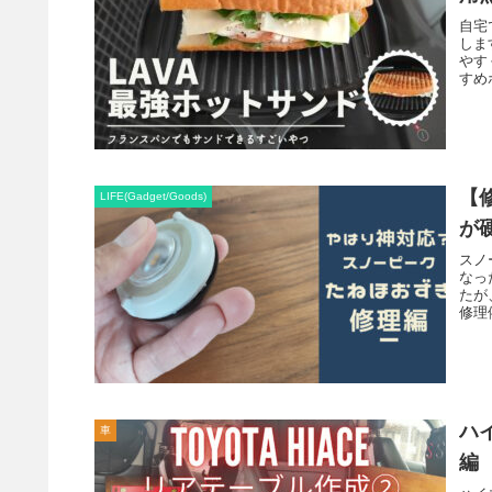
自宅
しま
やす
すめ
【
LIFE(Gadget/Goods)
が
スノ
なっ
たが
修理
ハ
車
編