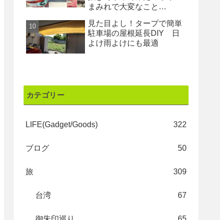
まみれで大変なこと
に・・・
見た目よし！タープで簡単
駐車場の屋根延長DIY 日
よけ雨よけにも最適
カテゴリー
LIFE(Gadget/Goods)
322
ブログ
50
旅
309
台湾
67
御朱印巡り
65