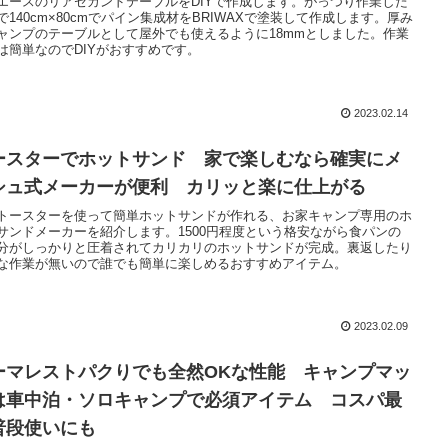
エースのリアセカンドテーブルをDIYで作成します。がっつり作業した
で140cm×80cmでパイン集成材をBRIWAXで塗装して作成します。厚み
ャンプのテーブルとして屋外でも使えるように18mmとしました。作業
は簡単なのでDIYがおすすめです。
2023.02.14
ースターでホットサンド 家で楽しむなら確実にメ
シュ式メーカーが便利 カリッと楽に仕上がる
トースターを使って簡単ホットサンドが作れる、お家キャンプ専用のホ
サンドメーカーを紹介します。1500円程度という格安ながら食パンの
分がしっかりと圧着されてカリカリのホットサンドが完成。裏返したり
な作業が無いので誰でも簡単に楽しめるおすすめアイテム。
2023.02.09
ーマレストパクりでも全然OKな性能 キャンプマッ
は車中泊・ソロキャンプで必須アイテム コスパ最
普段使いにも