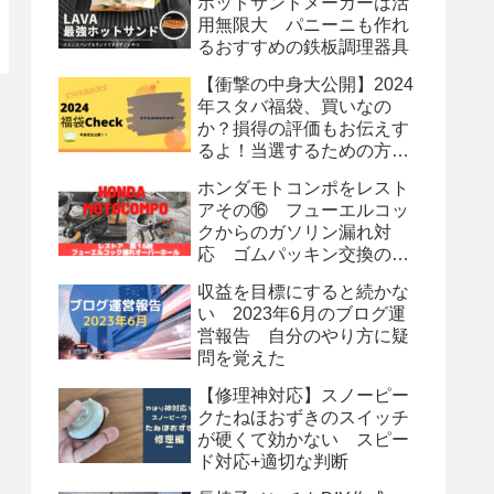
ホットサンドメーカーは活
用無限大 パニーニも作れ
るおすすめの鉄板調理器具
【衝撃の中身大公開】2024
年スタバ福袋、買いなの
か？損得の評価もお伝えす
るよ！当選するための方法
も？
ホンダモトコンポをレスト
アその⑯ フューエルコッ
クからのガソリン漏れ対
応 ゴムパッキン交換のオ
ーバーホール
収益を目標にすると続かな
い 2023年6月のブログ運
営報告 自分のやり方に疑
問を覚えた
【修理神対応】スノーピー
クたねほおずきのスイッチ
が硬くて効かない スピー
ド対応+適切な判断