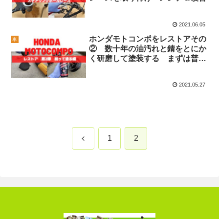
2021.06.05
ホンダモトコンポをレストアその
車
② 数十年の油汚れと錆をとにか
く研磨して塗装する まずは普通
に触れる環境作り
2021.05.27
前
1
2
へ