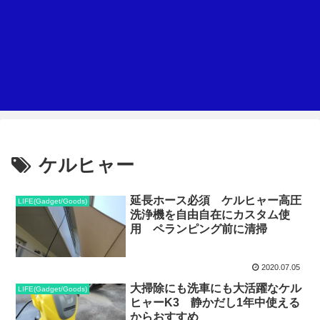
ケルヒャー
延長ホース必須 ケルヒャー高圧
LIFE(Gadget/Goods)
洗浄機を自由自在にカスタム使
用 ペランピング前に清掃
2020.07.05
大掃除にも洗車にも大活躍なケル
LIFE(Gadget/Goods)
ヒャーK3 静かだし1年中使える
からおすすめ