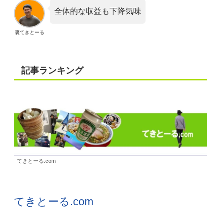
全体的な収益も下降気味
裏てきとーる
記事ランキング
てきとーる.com
てきとーる.com