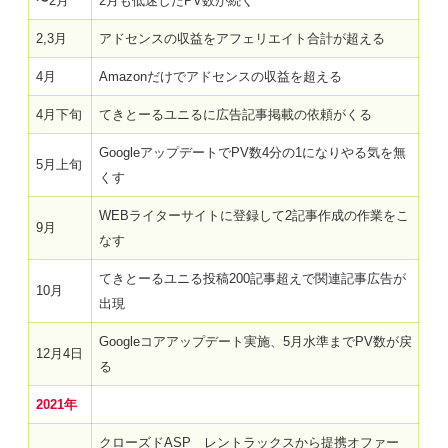
〜2月
2月も低迷したPV数が続く
2,3月
アドセンスの収益をアフェリエイト合計が超える
4月
Amazonだけでアドセンスの収益を超える
4月下旬
てきとーるユニるに広告記事掲載の依頼がくる
GoogleアップデートでPV数4分の1になりやる気を無
5月上旬
くす
WEBライターサイトに登録して2記事作成の作業をこ
9月
なす
てきとーるユニる投稿200記事超えで関連記事広告が
10月
出現
Googleコアアップデート実施、5月水準までPV数が戻
12月4日
る
2021年
クローズドASP レントラックスから提携オファー