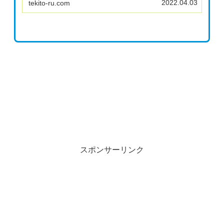
2022.04.03
tekito-ru.com
依頼ですね。Amazonの収益がかなり落ちてき
たので、若干不安です。
スポンサーリンク