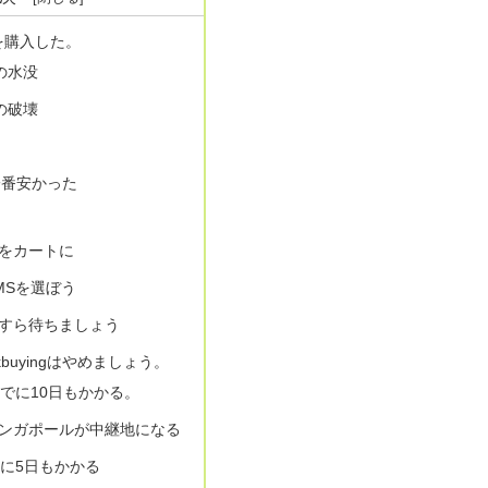
iteを購入した。
s の水没
s の破壊
gが一番安かった
をカートに
MSを選ぼう
すら待ちましょう
buyingはやめましょう。
までに10日もかかる。
ンガポールが中継地になる
きに5日もかかる