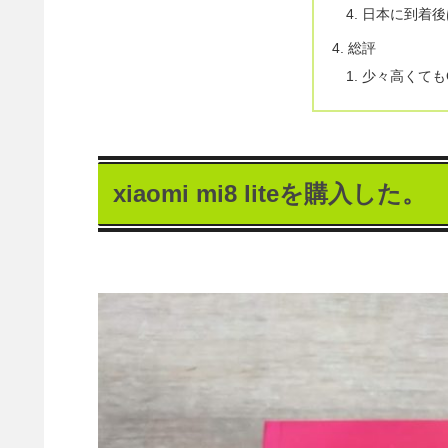
日本に到着後
総評
少々高くてもG
xiaomi mi8 liteを購入した。