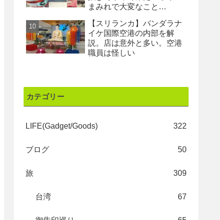
まみれで大変なこと
に・・・
【スリランカ】バンダラナ
イケ国際空港の内部を解
説。店は意外と多い。空港
職員は怪しい
カテゴリー
LIFE(Gadget/Goods)
322
ブログ
50
旅
309
台湾
67