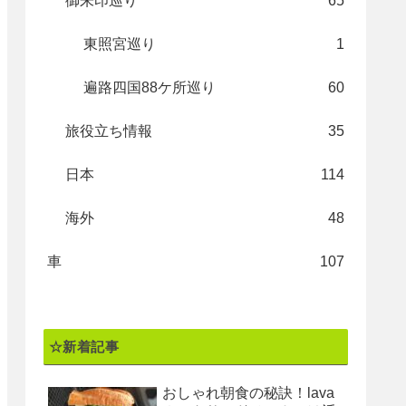
御朱印巡り
65
東照宮巡り
1
遍路四国88ケ所巡り
60
旅役立ち情報
35
日本
114
海外
48
車
107
☆新着記事
おしゃれ朝食の秘訣！lava