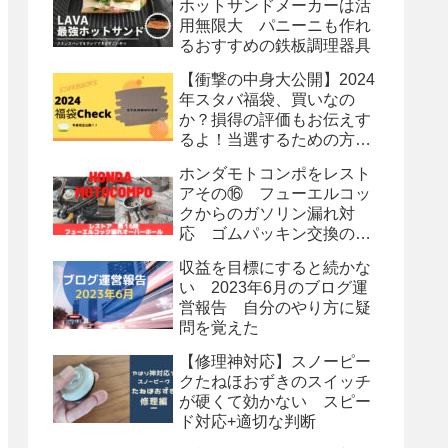
ホットサンドメーカーは活
用無限大 パニーニも作れ
るおすすめの鉄板調理器具
【衝撃の中身大公開】2024
年スタバ福袋、買いなの
か？損得の評価もお伝えす
るよ！当選するための方法
も？
ホンダモトコンポをレスト
アその⑯ フューエルコッ
クからのガソリン漏れ対
応 ゴムパッキン交換のオ
ーバーホール
収益を目標にすると続かな
い 2023年6月のブログ運
営報告 自分のやり方に疑
問を覚えた
【修理神対応】スノーピー
クたねほおずきのスイッチ
が硬くて効かない スピー
ド対応+適切な判断