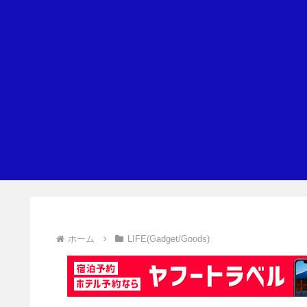
ホーム
LIFE(Gadget/Goods)