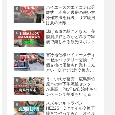
ハイエースのエアコンは分
離式 冷房と暖房の使い方
操作方法を解説 リア暖房
は夏の天敵
泳げる道の駅ことなみ 美
霞洞渓谷とみかど温泉で家
族で楽しめる観光スポット
寒冷地仕様ハイエースディ
ーゼルバッテリー交換 2
個交換は価格も作業もしん
どい DIYで節約交換方
法
うまい肉が格安 広島県竹
原市の峠下牛流通センター
が最高 PayPay自治体キャ
ンペーンで割引も狙える
スズキアルトラパン
HE22S DIYオイル交換下
抜きでやってみた オイル