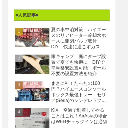
■人気記事■
夏の車中泊対策 ハイエー
スのリアヒーター冷却水ホ
ースに開閉バルブ取付
DIY 快適に過ごすカスタ
ム
家キャンプ 庭にタープ設
置で夏でも快適に DIYで
簡単格安設置可能 ポール
不要の設置方法を紹介
まさに神！たったの100
円？ハイエースコンソール
ボックス最強トレー セリ
ア(Seria)のシンデレラフィ
ット収納
KIX 空港で到着してやる
ことはこれ！AirAsiaの場合
はWEBチェックインは必須