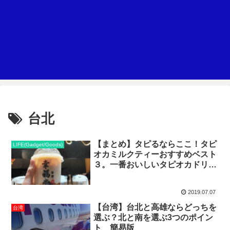
台北
【まとめ】タピるならここ！タピ
LIFE(Gadget/Goods)
オカミルクティーおすすめベスト
３。一番おいしいタピオカドリン
クは？
2019.07.07
【台湾】台北と高雄ならどっちを
台湾
選ぶ？北と南を選ぶ3つのポイン
ト 簡易版