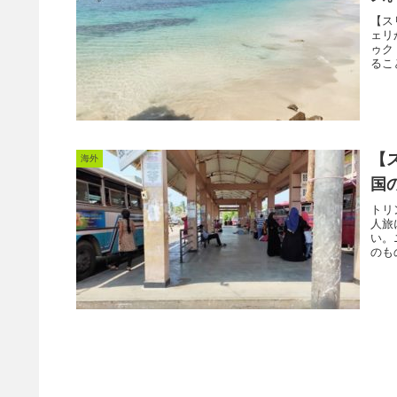
【ス
ェリ
ゥク
るこ
【
海外
国
トリ
人旅
い。
のも