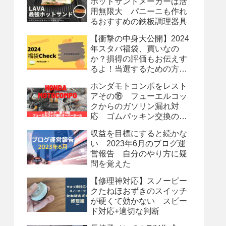
ホットサンドメーカーは活
用無限大 パニーニも作れ
るおすすめの鉄板調理器具
【衝撃の中身大公開】2024
年スタバ福袋、買いなの
か？損得の評価もお伝えす
るよ！当選するための方法
も？
ホンダモトコンポをレスト
アその⑯ フューエルコッ
クからのガソリン漏れ対
応 ゴムパッキン交換のオ
ーバーホール
収益を目標にすると続かな
い 2023年6月のブログ運
営報告 自分のやり方に疑
問を覚えた
【修理神対応】スノーピー
クたねほおずきのスイッチ
が硬くて効かない スピー
ド対応+適切な判断