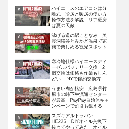
ハイエースのエアコンは分
離式 冷房と暖房の使い方
操作方法を解説 リア暖房
は夏の天敵
泳げる道の駅ことなみ 美
霞洞渓谷とみかど温泉で家
族で楽しめる観光スポット
寒冷地仕様ハイエースディ
ーゼルバッテリー交換 2
個交換は価格も作業もしん
どい DIYで節約交換方
法
うまい肉が格安 広島県竹
原市の峠下牛流通センター
が最高 PayPay自治体キャ
ンペーンで割引も狙える
スズキアルトラパン
HE22S DIYオイル交換下
抜きでやってみた オイル