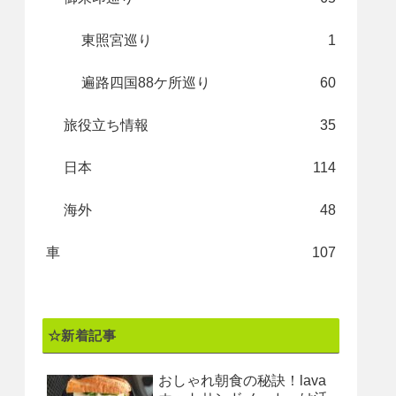
東照宮巡り
1
遍路四国88ケ所巡り
60
旅役立ち情報
35
日本
114
海外
48
車
107
☆新着記事
おしゃれ朝食の秘訣！lava