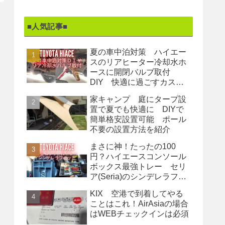
■人気記事■
夏の車中泊対策 ハイエー
スのリアヒーター冷却水ホ
ースに開閉バルブ取付
DIY 快適に過ごすカスタ
ム
家キャンプ 庭にタープ設
置で夏でも快適に DIYで
簡単格安設置可能 ポール
不要の設置方法を紹介
まさに神！たったの100
円？ハイエースコンソール
ボックス最強トレー セリ
ア(Seria)のシンデレラフィ
ット収納
KIX 空港で到着してやる
ことはこれ！AirAsiaの場合
はWEBチェックインは必須