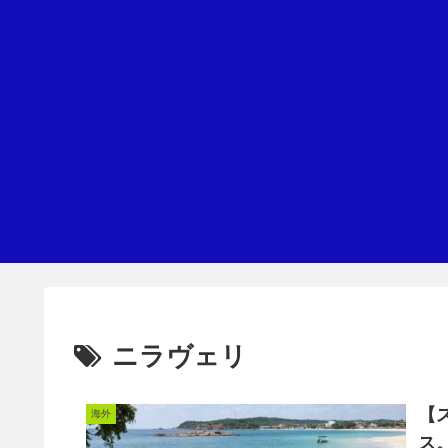
ニラヴェリ
【
海外
ス