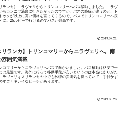
リランカ】ニラヴェリからトリンコマリーへバス移動しました。ニラヴ
からカンニヤ温泉に行きたかったのですが、バスの路線が違うのと、ト
トゥクが以上に高い価格を言ってくるので、バスでトリンコマリーへ戻
とに。25ルピーで行けるのでバスが最高です。
2019.07.21
スリランカ】トリンコマリーからニラヴェリへ。南
の雰囲気満載
ンコマリーからニラヴェリへバスで向かいました。バス移動は格安で一
には最適です。海外に行って移動手段が安いというのは本当にありがた
ニラヴェリはスリランカの中でも独特の雰囲気を持っていて、手付かず
のすごくキレイなビーチがあります。
2019.06.26